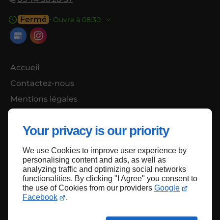
Fermé
⋅ Ouvre à 08:30
Accueil
Contactez-nous
Mentions légales
Plan du site
Your privacy is our priority
We use Cookies to improve user experience by
Haut de page
personalising content and ads, as well as
analyzing traffic and optimizing social networks
functionalities. By clicking "I Agree" you consent to
the use of Cookies from our providers
Google
Facebook
.