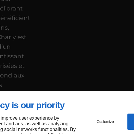
éliorant
 bénéficient
ins,
Charly est
d’un
ntissant
risées et
épond aux
s
c une
cy is our priority
l et à la
 improve user experience by
Customize
nt and ads, as well as analyzing
ng social networks functionalities. By