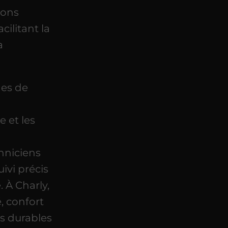
ions
ilitant la
a
nes de
,
e et les
chniciens
uivi précis
À Charly,
, confort
ns durables