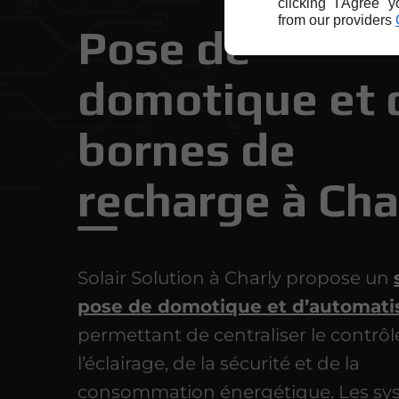
clicking "I Agree" 
from our providers
Pose de
domotique et 
bornes de
recharge à Cha
Solair Solution à Charly propose un
pose de domotique et d’automati
permettant de centraliser le contrôl
l’éclairage, de la sécurité et de la
consommation énergétique. Les sy