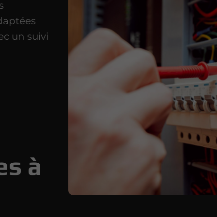
s
adaptées
ec un suivi
es à