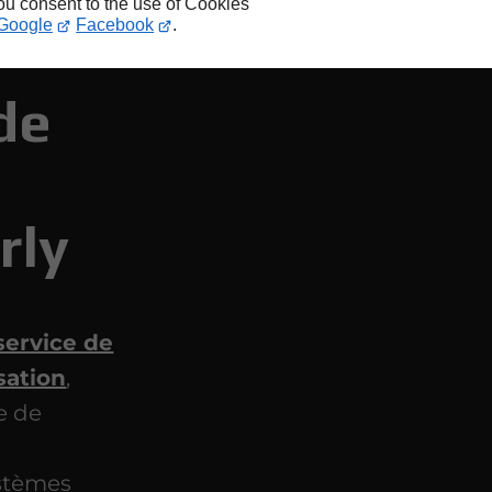
you consent to the use of Cookies
Google
Facebook
.
de
rly
service de
sation
,
e de
stèmes