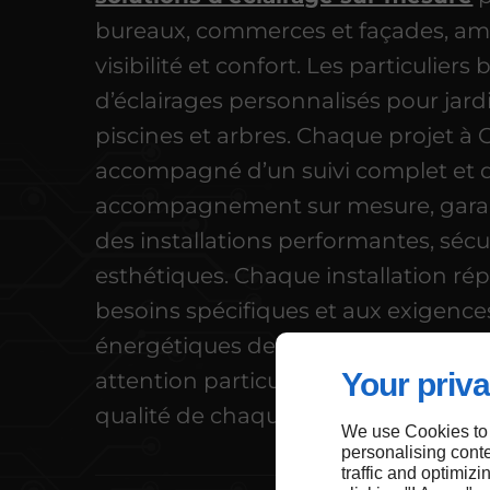
bureaux, commerces et façades, am
visibilité et confort. Les particuliers
d’éclairages personnalisés pour jard
piscines et arbres. Chaque projet à 
accompagné d’un suivi complet et 
accompagnement sur mesure, gara
des installations performantes, sécu
esthétiques. Chaque installation r
besoins spécifiques et aux exigence
énergétiques de chaque client, ave
Your priva
attention particulière portée au détai
qualité de chaque intervention.
We use Cookies to
personalising conte
traffic and optimizi