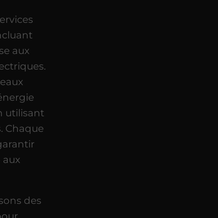
services
incluant
ise aux
ectriques.
neaux
énergie
 utilisant
s. Chaque
garantir
é aux
osons des
our